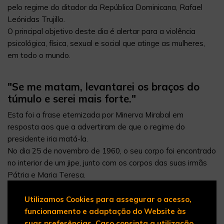
pelo regime do ditador da República Dominicana, Rafael
Leónidas Trujillo.
O principal objetivo deste dia é alertar para a violência
psicológica, física, sexual e social que atinge as mulheres,
em todo o mundo.
"Se me matam, levantarei os braços do
túmulo e serei mais forte."
Esta foi a frase eternizada por Minerva Mirabal em
resposta aos que a advertiram de que o regime do
presidente iria matá-la.
No dia 25 de novembro de 1960, o seu corpo foi encontrado
no interior de um jipe, junto com os corpos das suas irmãs
Pátria e Maria Teresa.
A promessa de Minerva parece ter sido cumprida, pois
a morte das irmãs às mãos da polícia secreta dominicana
Utilizamos Cookies para assegurar o acesso,
foi e é considerada um dos principais fatores que levaram
funcionamento e adaptação do Website às
ao fim do regime de Trujillo.
suas preferências. Caso consinta a utilização